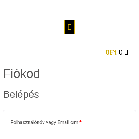
0
0
Ft
Fiókod
Belépés
Felhasználónév vagy Email cím
*