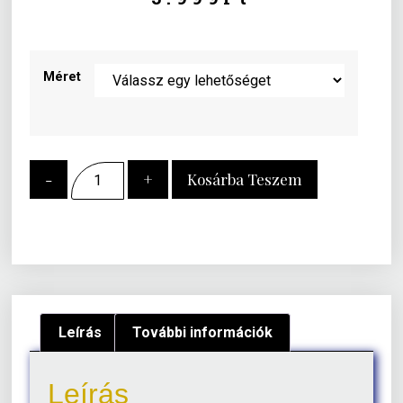
Méret
-
+
Kosárba Teszem
Leírás
További információk
Leírás