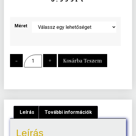
Méret
-
+
Kosárba Teszem
Leírás
További információk
Leírás