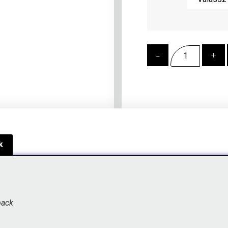
-
+
k
back