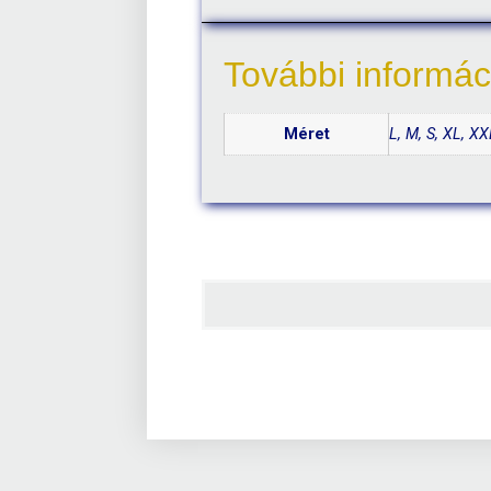
További informác
Méret
L, M, S, XL, 