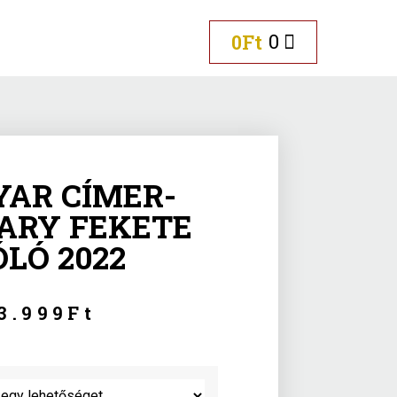
0
0
Ft
AR CÍMER-
ARY FEKETE
ÓLÓ 2022
3.999
Ft