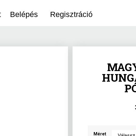
t
Belépés
Regisztráció
MAGY
HUNG
P
Méret